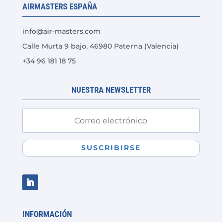
AIRMASTERS ESPAÑA
pueden
elegir
info@air-masters.com
en
Calle Murta 9 bajo, 46980 Paterna (Valencia)
la
+34 96 181 18 75
página
de
producto
NUESTRA NEWSLETTER
SUSCRIBIRSE
INFORMACIÓN