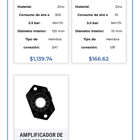
Material:
Zinc
Material:
Zinc
Consumo de aire a
305
Consumo de aire a
10
5.5 bar:
Nm³/h
5.5 bar:
Nm³/h
Diámetro Interior:
125 mm
Diámetro Interior:
10 mm
Tipo de
Hembra
Tipo de
Hembra
conexión:
3/4”
conexión:
1/8"
$
1,139.74
$
166.62
Este
Este
producto
producto
tiene
tiene
múltiples
múltiples
variantes.
variantes.
Las
Las
opciones
opciones
se
se
pueden
pueden
AMPLIFICADOR DE
elegir
elegir