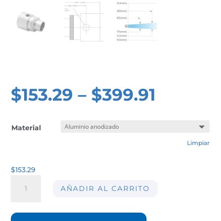
$
153.29
–
$
399.91
Material
Limpiar
$
153.29
Amplificador
AÑADIR AL CARRITO
de
aire
comprimido