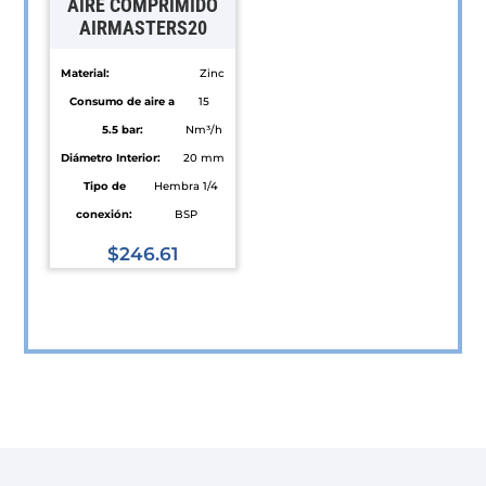
AIRE COMPRIMIDO
AIRMASTERS20
en
en
la
la
Material:
Zinc
página
página
Consumo de aire a
15
de
de
5.5 bar:
Nm³/h
producto
producto
Diámetro Interior:
20 mm
Tipo de
Hembra 1/4
conexión:
BSP
$
246.61
Este
producto
tiene
múltiples
variantes.
Las
opciones
se