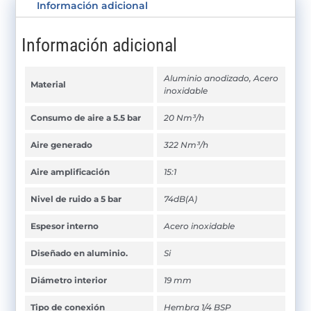
Información adicional
Información adicional
Aluminio anodizado, Acero
Material
inoxidable
Consumo de aire a 5.5 bar
20 Nm³/h
Aire generado
322 Nm³/h
Aire amplificación
15:1
Nivel de ruido a 5 bar
74dB(A)
Espesor interno
Acero inoxidable
Diseñado en aluminio.
Si
Diámetro interior
19 mm
Tipo de conexión
Hembra 1/4 BSP