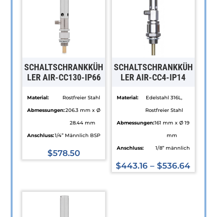
SCHALTSCHRANKKÜH
SCHALTSCHRANKKÜH
LER AIR-CC130-IP66
LER AIR-CC4-IP14
Material:
Rostfreier Stahl
Material:
Edelstahl 316L,
Abmessungen:
206.3 mm x Ø
Rostfreier Stahl
28.44 mm
Abmessungen:
161 mm x Ø 19
Anschluss:
1/4” Männlich BSP
mm
Anschluss:
1/8” männlich
$
578.50
Dieses
$
443.16
–
$
536.64
Produkt
Dieses
weist
Produkt
mehrere
weist
Varianten
mehrere