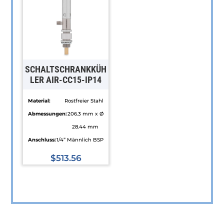
auf.
Varianten
Die
auf.
Optionen
Die
können
Optionen
auf
können
SCHALTSCHRANKKÜH
der
auf
LER AIR-CC15-IP14
Produktseite
der
Material:
Rostfreier Stahl
gewählt
Produktseite
Abmessungen:
206.3 mm x Ø
werden
gewählt
28.44 mm
werden
Anschluss:
1/4” Männlich BSP
$
513.56
Dieses
Produkt
weist
mehrere
Varianten