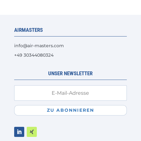
auf.
Die
Optionen
AIRMASTERS
können
auf
info@air-masters.com
der
+49 30344080324
Produktseite
gewählt
werden
UNSER NEWSLETTER
ZU ABONNIEREN