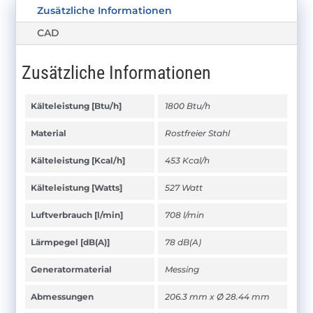
Zusätzliche Informationen
CAD
Zusätzliche Informationen
Kälteleistung [Btu/h]
1800 Btu/h
Material
Rostfreier Stahl
Kälteleistung [Kcal/h]
453 Kcal/h
Kälteleistung [Watts]
527 Watt
Luftverbrauch [l/min]
708 l/min
Lärmpegel [dB(A)]
78 dB(A)
Generatormaterial
Messing
Abmessungen
206.3 mm x Ø 28.44 mm